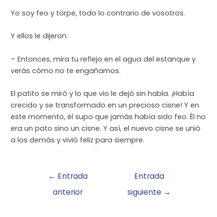
Yo soy feo y torpe, todo lo contrario de vosotros.
Y ellos le dijeron:
– Entonces, mira tu reflejo en el agua del estanque y
verás cómo no te engañamos.
El patito se miró y lo que vio le dejó sin habla. ¡Había
crecido y se transformado en un precioso cisne! Y en
este momento, él supo que jamás había sido feo. Él no
era un pato sino un cisne. Y así, el nuevo cisne se unió
a los demás y vivió feliz para siempre.
Navegación
←
Entrada
Entrada
de
anterior
siguiente
→
entradas