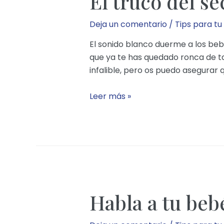
El truco del s
Deja un comentario
/
Tips para tu
El sonido blanco duerme a los beb
que ya te has quedado ronca de ta
infalible, pero os puedo asegurar 
El
Leer más »
truco
del
secador
para
dormir
a
los
Habla a tu beb
niños