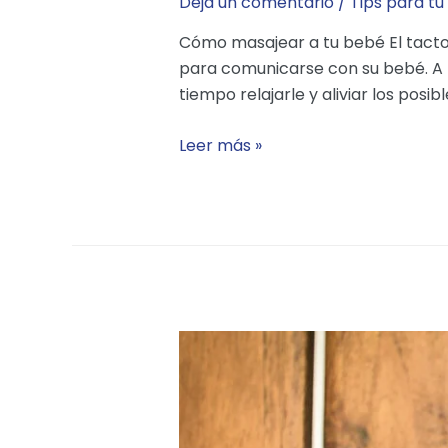
Deja un comentario
/
Tips para tu
Cómo masajear a tu bebé El tacto e
para comunicarse con su bebé. A tr
tiempo relajarle y aliviar los posi
Habla
Leer más »
a
tu
bebé
con
tus
manos