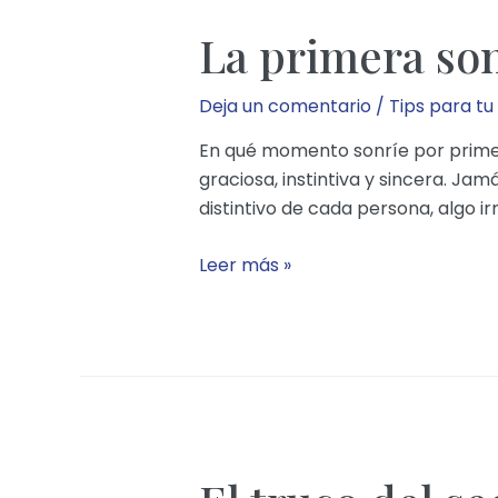
La primera son
Deja un comentario
/
Tips para tu
En qué momento sonríe por primera
graciosa, instintiva y sincera. Jamá
distintivo de cada persona, algo i
La
Leer más »
primera
sonrisa
del
bebé