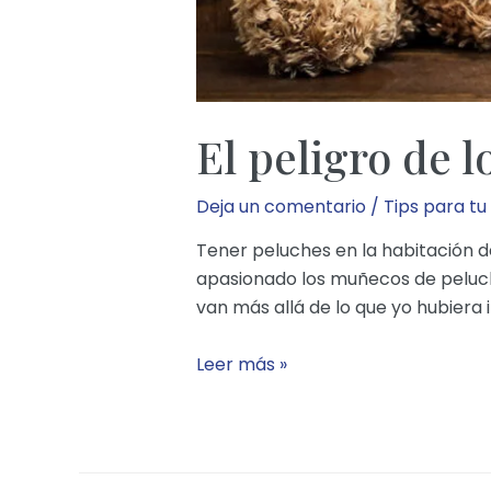
El peligro de l
Deja un comentario
/
Tips para tu
Tener peluches en la habitación de
apasionado los muñecos de peluche
van más allá de lo que yo hubiera
El
Leer más »
peligro
de
los
peluches